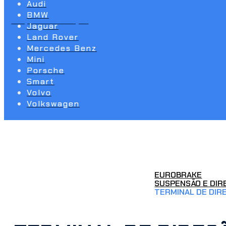
Audi
BMW
Suspensão e Direção
Jaguar
Land Rover
Mercedes Benz
Mini
Porsche
Smart
Volvo
Volkswagen
EUROBRAKE
SUSPENSÃO E DIR
TERMINAL DE DIR