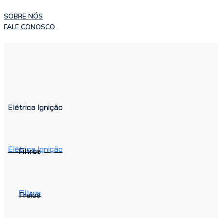
Ir
SOBRE NÓS
para
FALE CONOSCO
o
conteúdo
Elétrica Ignição
Elétrica Ignição
Filtros
Filtros
Freios