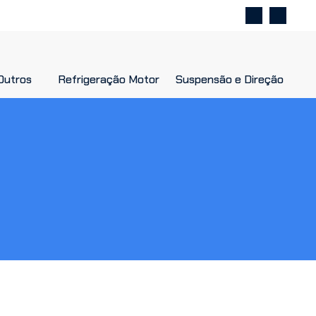
Outros
Outros
Refrigeração Motor
Refrigeração Motor
Suspensão e Direção
Suspensão e Direção