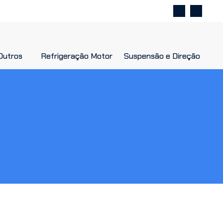
Outros
Outros
Refrigeração Motor
Refrigeração Motor
Suspensão e Direção
Suspensão e Direção