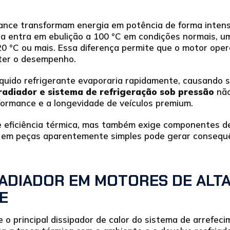
ance transformam energia em potência de forma intens
a entra em ebulição a 100 °C em condições normais, u
20 °C ou mais. Essa diferença permite que o motor op
ter o desempenho.
líquido refrigerante evaporaria rapidamente, causando
radiador e sistema de refrigeração sob pressão
não
formance e a longevidade de veículos premium.
 eficiência térmica, mas também exige componentes de
ha em peças aparentemente simples pode gerar consequ
RADIADOR EM MOTORES DE ALT
E
 o principal dissipador de calor do sistema de arrefecim