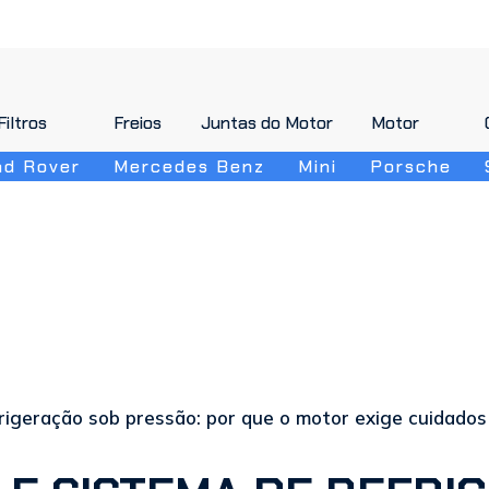
Filtros
Filtros
Freios
Freios
Juntas do Motor
Juntas do Motor
Motor
Motor
nd Rover
Mercedes Benz
Mini
Porsche
rigeração sob pressão: por que o motor exige cuidados