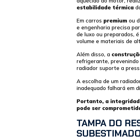
aquecido do motor, reali
estabilidade térmica
do
Em carros
premium
ou 
e engenharia precisa pa
de luxo ou preparados, é
volume e materiais de a
Além disso, a
construçã
refrigerante, prevenindo
radiador suporte a pres
A escolha de um radiado
inadequado falhará em di
Portanto, a integrida
pode ser comprometida
TAMPA DO RE
SUBESTIMAD