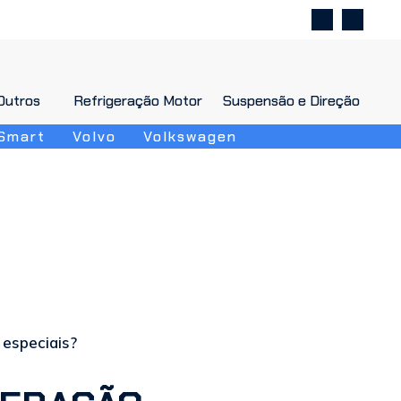
Outros
Outros
Refrigeração Motor
Refrigeração Motor
Suspensão e Direção
Suspensão e Direção
Smart
Volvo
Volkswagen
 especiais?