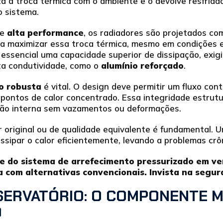
za a troca térmica com o ambiente e o devolve resfriad
 sistema.
de
alta performance
, os radiadores são projetados co
ra maximizar essa troca térmica, mesmo em condições e
 essencial uma capacidade superior de dissipação, exig
lta condutividade, como o
alumínio reforçado
.
o robusta
é vital. O design deve permitir um fluxo cont
 pontos de calor concentrado. Essa integridade estrut
são interna sem vazamentos ou deformações.
r original ou de qualidade equivalente é fundamental.
ssipar o calor eficientemente, levando a problemas cr
de do sistema de arrefecimento pressurizado em ve
 com alternativas convencionais. Invista na segur
SERVATÓRIO: O COMPONENTE M
O