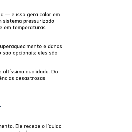
a — e isso gera calor em
m sistema pressurizado
ere em temperaturas
 superaquecimento e danos
 são opcionais: eles são
 altíssima qualidade. Do
ências desastrosas.
A
ento. Ele recebe o líquido