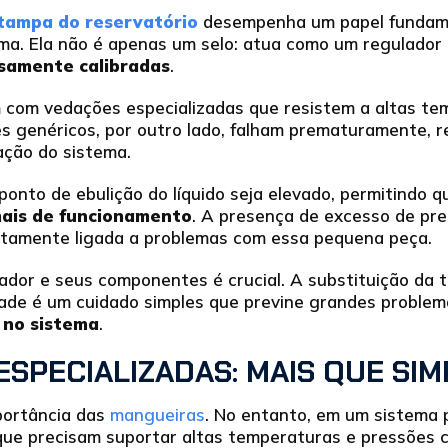
tampa do reservatório
desempenha um papel fundame
ema. Ela não é apenas um selo: atua como um regulador
cisamente calibradas
.
 com vedações especializadas que resistem a altas te
 genéricos, por outro lado, falham prematuramente, r
ação do sistema.
ponto de ebulição do líquido seja elevado, permitindo 
ais de funcionamento
. A presença de excesso de pre
iretamente ligada a problemas com essa pequena peça.
iador e seus componentes é crucial. A substituição da
idade é um cuidado simples que previne grandes proble
 no sistema
.
SPECIALIZADAS: MAIS QUE SI
portância das
mangueiras
. No entanto, em um sistema p
ue precisam suportar altas temperaturas e pressões 