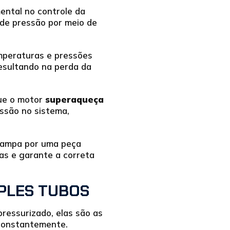
ntal no controle da
 de pressão por meio de
mperaturas e pressões
esultando na perda da
que o motor
superaqueça
ssão no sistema,
 tampa por uma peça
mas e garante a correta
MPLES TUBOS
ressurizado, elas são as
constantemente.