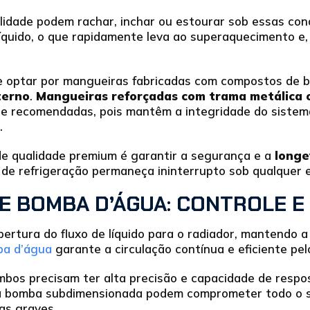
lidade podem rachar, inchar ou estourar sob essas con
íquido, o que rapidamente leva ao superaquecimento e
re optar por mangueiras fabricadas com compostos de b
terno
.
Mangueiras reforçadas com trama metálica ou
e recomendadas, pois mantêm a integridade do siste
.
de qualidade premium é garantir a segurança e a
longe
 de refrigeração permaneça ininterrupto sob qualquer 
E BOMBA D’ÁGUA: CONTROLE E
bertura do fluxo de líquido para o radiador, mantendo 
a d’água
garante a circulação contínua e eficiente pel
bos precisam ter alta precisão e capacidade de respo
a bomba subdimensionada podem comprometer todo o s
as graves.