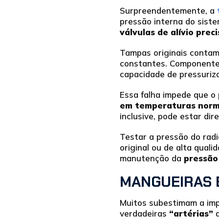
Surpreendentemente, a
pressão interna do sist
válvulas de alívio pre
Tampas originais contam
constantes. Componentes
capacidade de pressuriz
Essa falha impede que o 
em temperaturas norm
inclusive, pode estar d
Testar a pressão do rad
original ou de alta qual
manutenção da
pressão
MANGUEIRAS E
Muitos subestimam a im
verdadeiras
“artérias”
q