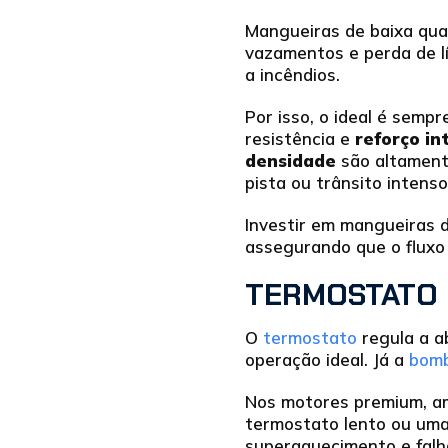
Mangueiras de baixa qua
vazamentos e perda de l
a incêndios.
Por isso, o ideal é semp
resistência e
reforço in
densidade
são altament
pista ou trânsito intenso
Investir em mangueiras 
assegurando que o fluxo
TERMOSTATO 
O
termostato
regula a a
operação ideal. Já a
bomb
Nos motores premium, am
termostato lento ou um
superaquecimento e falh