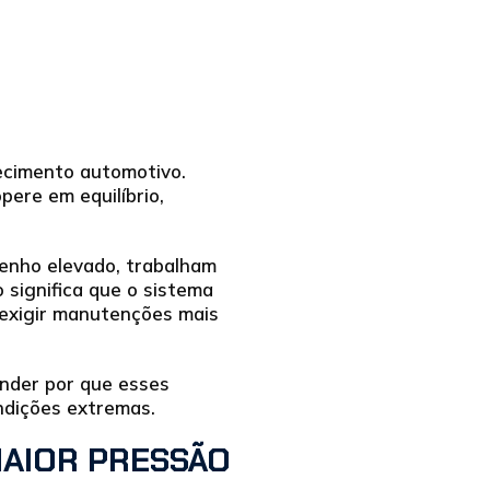
ecimento automotivo.
ere em equilíbrio,
penho elevado, trabalham
 significa que o sistema
e exigir manutenções mais
ender por que esses
ndições extremas.
MAIOR PRESSÃO