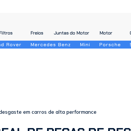
Filtros
Filtros
Freios
Freios
Juntas do Motor
Juntas do Motor
Motor
Motor
nd Rover
Mercedes Benz
Mini
Porsche
 desgaste em carros de alta performance