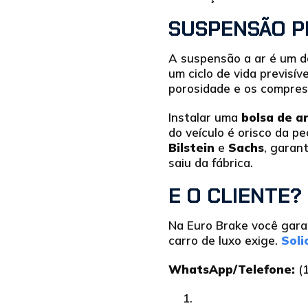
SUSPENSÃO P
A suspensão a ar é um do
um ciclo de vida previsív
porosidade e os compre
Instalar uma
bolsa de a
do veículo é orisco da p
Bilstein
e
Sachs
, garan
saiu da fábrica.
E O CLIENTE?
Na Euro Brake você gara
carro de luxo exige.
Soli
WhatsApp/Telefone:
(1