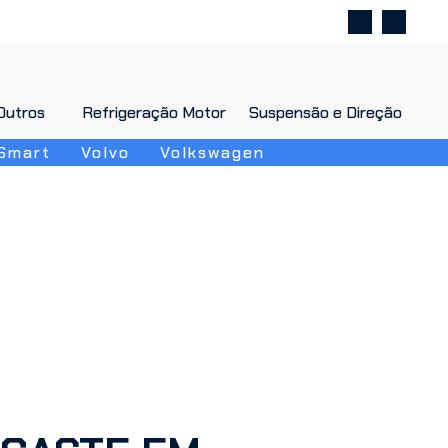
Outros
Outros
Refrigeração Motor
Refrigeração Motor
Suspensão e Direção
Suspensão e Direção
Smart
Volvo
Volkswagen