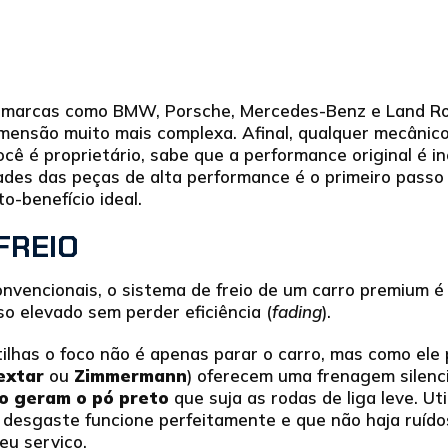
 marcas como BMW, Porsche, Mercedes-Benz e Land Ro
mensão muito mais complexa. Afinal, qualquer mecânic
ocê é proprietário, sabe que a performance original é in
dades das peças de alta performance é o primeiro pas
o-benefício ideal.
FREIO
onvencionais, o sistema de freio de um carro premium é
o elevado sem perder eficiência (
fading
).
ilhas o foco não é apenas parar o carro, mas como ele
extar
ou
Zimmermann
) oferecem uma frenagem silenci
o geram o pó preto
que suja as rodas de liga leve. Ut
 desgaste funcione perfeitamente e que não haja ruíd
eu serviço.