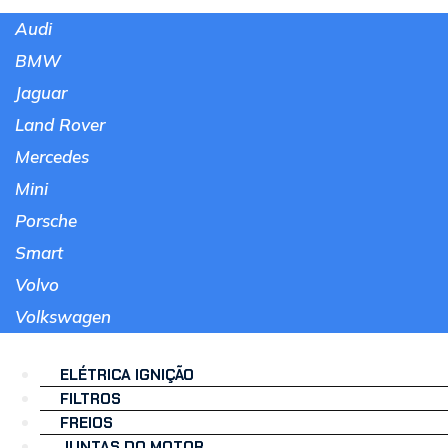
Audi
BMW
Jaguar
Land Rover
Mercedes
Mini
Porsche
Smart
Volvo
Volkswagen
ELÉTRICA IGNIÇÃO
FILTROS
FREIOS
JUNTAS DO MOTOR